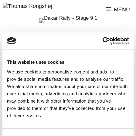
MENU
Dakar Rally – Stage
9
This website uses cookies
We use cookies to personalise content and ads, to
Etape 9 – en dag med hvile og optankning
provide social media features and to analyse our traffic.
We also share information about your use of our site with
our social media, advertising and analytics partners who
Idag er det hviledag, hvilket betyder tid til
may combine it with other information that you’ve
provided to them or that they’ve collected from your use
optankning af energi. Jeg kan mærke den falder på
of their services.
den rigtige mandag i år
Tempoet har været
nede – tænk at jeg har kunnet nyde morgenmaden i
dag og ikke skulle op kl. 4!
Lige præcis det